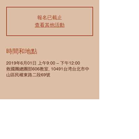
報名已截止
查看其他活動
時間和地點
2019年6月01日 上午9:00 – 下午12:00
救國團總團部606教室, 10491台湾台北市中
山區民權東路二段69號
個人資料與隱私權保護政策
網站政策
聯繫創聚設計官方LINE