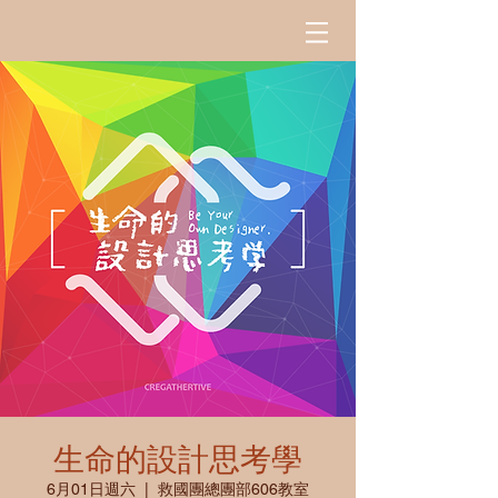
生命的設計思考學
6月01日週六
  |  
救國團總團部606教室