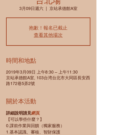
台北場
3月09日週六
  |  
京站承德館A室
抱歉！報名已截止
查看其他場次
時間和地點
2019年3月09日 上午8:30 – 上午11:30
京站承德館A室, 103台湾台北市大同區長安西
路172巷5弄2號
關於本活動
詳細說明請見
網頁
【可以學些什麼？】
0.課前作業與回饋（獨家服務）
1.基本認識、審核、智財保護