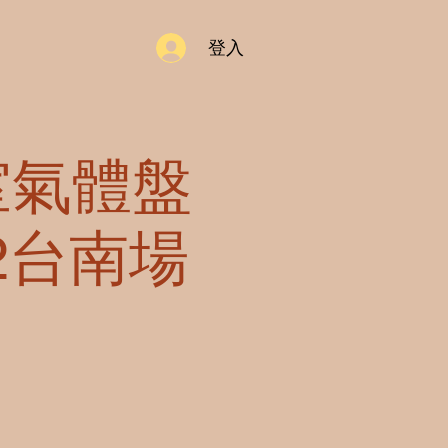
登入
溫室氣體盤
2台南場