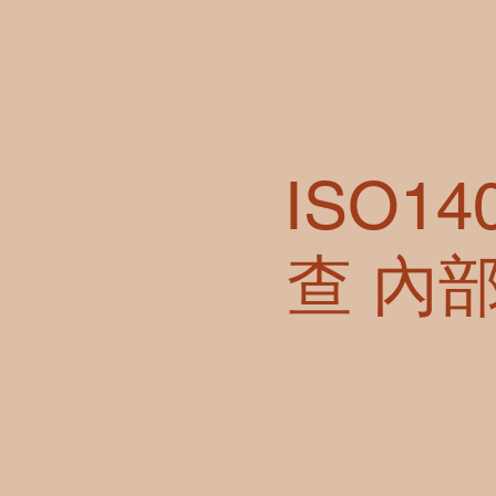
ISO1
查 內