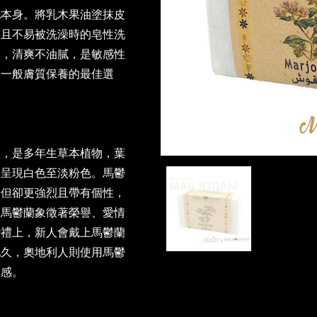
地本身。將乳木果油塗抹皮
，且不易被洗澡時的皂性洗
層，清爽不油膩，是敏感性
是一般膚質保養的最佳選
陸，是多年生草本植物，葉
朵呈現白色至淡粉色。馬鬱
香但卻更強烈且帶有個性，
，馬鬱蘭象徵著榮譽、愛情
婚禮上，新人會戴上馬鬱蘭
地久，奧地利人則使用馬鬱
憊感。