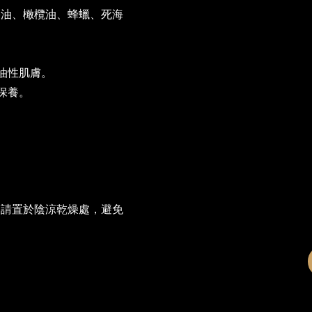
果油、橄欖油、蜂蠟、死海
之油性肌膚。
保養。
。請置於陰涼乾燥處，避免