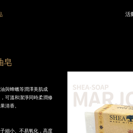
品
活
油皂
欖油與蜂蠟等潤澤美肌成
沫，可溫和潔淨同時柔潤修
核果清香。
分子細小、不易氧化，高度