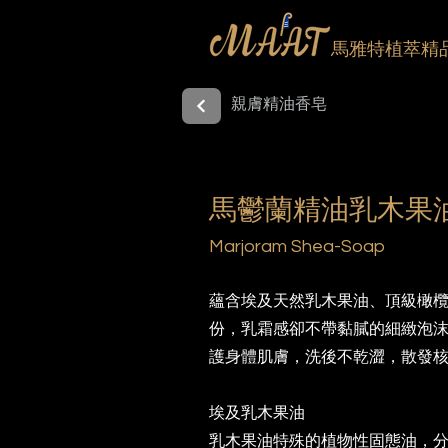
馬雅特植萃精
親膚精油香皂
馬鬱蘭精油乳木果
Marjoram Shea-Soap
蘊含埃及天然乳木果油、頂級橄
份，乳霜感卻不帶黏膩的細緻泡
護身體肌膚，洗後不乾澀，散發
埃及乳木果油
乳木果油特殊的植物性固態油，