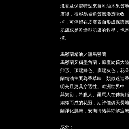
滋養及保濕特點來自乳油木果質
膚後，很容易被角質層滲透吸收
掉，可停留在皮膚表面形成保護
肌膚或是乾燥型肌膚的救星，也
擇。
馬鬱蘭精油／甜馬鬱蘭
馬鬱蘭又稱墨角蘭，原產於舊大
卵形、頂端綠色、底端灰色，花
蘭精油主調為香草味，類似迷迭
明亮且更具穿透性。歐洲世界中
與繁衍，希臘人、羅馬人在傳統
編織而成的花冠，期許佳偶天長
蘭淨化肌膚，安撫情緒與紓解疲
成分：