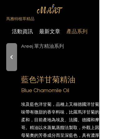
馬雅特植萃精品
活動資訊
最新文章
產品系列
Areej 單方精油系列
藍色洋甘菊精油
Blue Chamomile Oil
埃及藍色洋甘菊，品種上又稱德國洋甘菊，氣
味帶有微甜的香辛料味，比羅馬洋甘菊的氣味
柔和，目前產地為埃及、法國、德國和摩洛
哥。精油以水蒸氣蒸餾法製取，外觀上因具有
母菊奧的芳香成分而呈深藍色，具有濃厚香甜