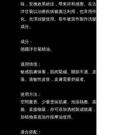
味，安撫效果絕佳，帶來祥和感覺。在古代，
洋甘菊以治療疾病被廣泛利用，也常用作美
化、光澤頭髮使用。長年被當作製作洗髮精的
成分。
成分：
德國洋甘菊精油。
適用情境：
敏感肌膚保養，肌肉緊繃、關節不適、皮屑脫
落、過敏性皮疹，皮膚需要舒緩者。
使用方法：
空間薰香、少量塗抹肌膚、泡澡熱敷、蒸氣敷
臉、直接嗅吸，亦可添加酒精製成噴霧，或添
加植物基底油作按摩油使用。
適合搭配：