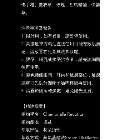
佛手柑、薰衣草、玫瑰、甜馬鬱蘭、快樂鼠尾
草。
注意事項及警告：
1. 限外用，如有異常，請暫停使用。
2. 高濃度單方精油直接使用可能導致肌膚敏
感，請放置在兒童無法拿取處。
3. 懷孕、哺乳或接受治療者，請先諮詢醫師
後再使用。
4. 避免接觸眼睛、耳內和敏感部位，敏感性
肌膚可先以分餾椰子油稀釋後再使用。
5. 請置於陰涼乾燥處，避免陽光直射。
【精油檔案】
植物學名：Chamomilla Recutita
植物產地：埃及
萃取部位：花朵頂部
萃取方式：蒸氣蒸餾法Steam Distillation