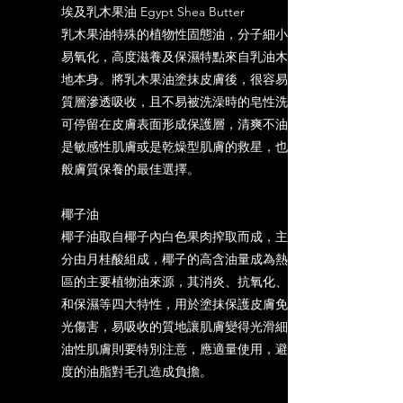
埃及乳木果油 Egypt Shea Butter
乳木果油特殊的植物性固態油，分子細小、不
易氧化，高度滋養及保濕特點來自乳油木果質
地本身。將乳木果油塗抹皮膚後，很容易被角
質層滲透吸收，且不易被洗澡時的皂性洗掉，
可停留在皮膚表面形成保護層，清爽不油膩，
是敏感性肌膚或是乾燥型肌膚的救星，也是一
般膚質保養的最佳選擇。
椰子油
椰子油取自椰子內白色果肉搾取而成，主要成
分由月桂酸組成，椰子的高含油量成為熱帶地
區的主要植物油來源，其消炎、抗氧化、抗菌
和保濕等四大特性，用於塗抹保護皮膚免受陽
光傷害，易吸收的質地讓肌膚變得光滑細緻。
油性肌膚則要特別注意，應適量使用，避免過
度的油脂對毛孔造成負擔。