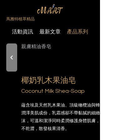
馬雅特植萃精品
活動資訊
最新文章
產品系列
親膚精油香皂
椰奶乳木果油皂
Coconut Milk Shea-Soap
蘊含埃及天然乳木果油、頂級橄欖油與蜂蠟等
潤澤美肌成份，乳霜感卻不帶黏膩的細緻泡
沫，可溫和潔淨同時柔潤修護身體肌膚，洗後
不乾澀，散發核果清香。