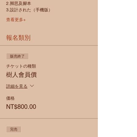
2.脚思及腳本
3.設計された（手機版）
查看更多+
報名類別
販売終了
チケットの種類
樹人會員價
詳細を見る
価格
NT$800.00
完売