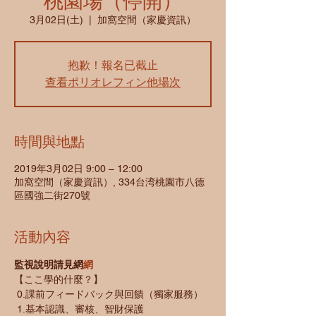
桃園場（停開）
3月02日(土)
  |  
加窩空間（家慶資訊）
抱歉！報名已截止
查看ポリオレフィン他場次
時間與地點
2019年3月02日 9:00 – 12:00
加窩空間（家慶資訊）, 334台湾桃園市八德
區國強二街270號
活動內容
監視說明請見網
網
【ここ學的什麼？】
 0.課前フィードバック與回饋（獨家服務）
 1.基本認識、審核、智財保護