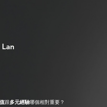
 Lan
值
跟
多元經驗
哪個相對重要？