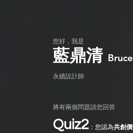
​您好，我是
​藍鼎清
Bruce
​永續設計師
將有兩個問題請您回答
Quiz2
：您認為
共創價