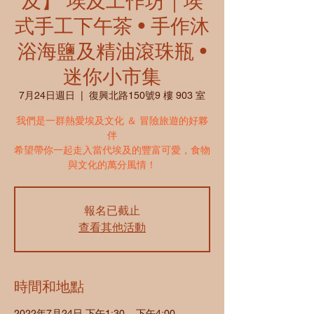
及】 埃及工作坊｜埃
式手工下午茶 • 手作沐
浴海鹽及精油滾珠瓶 •
迷你小市集
7月24日週日
  |  
復興北路150號9 樓 903 室
我們是一群熱愛埃及文化 ＆ 冒險旅遊的好夥
伴
希望帶你一起走入當代埃及的豐富可愛，食物
與文化的萬分風情！
報名已截止
查看其他活動
時間和地點
2022年7月24日 下午1:30 – 下午4:00