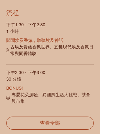
流程
下午1:30 - 下午2:30
1 小時
聞聞埃及香氛，聽聽埃及神話
古埃及貴族香氛世界、五種現代埃及香氛日
常與聞香體驗
下午2:30 - 下午3:00
30 分鐘
BONUS!
專屬花朵測驗、異國風生活大挑戰、茶會
與市集
查看全部
還有 1 個可用項目