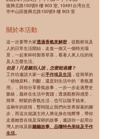
復興北路150號9 樓 903 室, 10491台湾台北
市中山區復興北路150號9 樓 903 室
關於本活動
這一次要帶大家
透過香氣來解密
，從觀察埃及
人的日常生活開始，走進一個又一個時光場
景，一起來杯特製香草茶，看著人來人往的埃
及人怎麼生活。
但是！只是聽別人說，怎麼能過癮？
工作坊邀請大家一起
手作埃及生活
，從簡單的
「植物原料」判斷，還是到生活中的「香氛運
用」，與你分享香氛故事，一步一步走過歷史
脈絡，最終在生活中實踐；透過觀察與感受，
簡單、輕鬆的香氛生活，也可以隨手捻來。
這兩年的疫情，暫時阻止我們向世界探索的腳
步，而這次就讓主持人將化身在地嚮導，帶你
走過她曾在埃及深耕的故事，邀請你一起用台
灣人的埃及眼
聽聽故事、品嚐特色美味及手作
生活
。