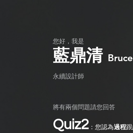
​您好，我是
​藍鼎清
Bruce
​永續設計師
將有兩個問題請您回答
Quiz2
：您認為
過程
跟