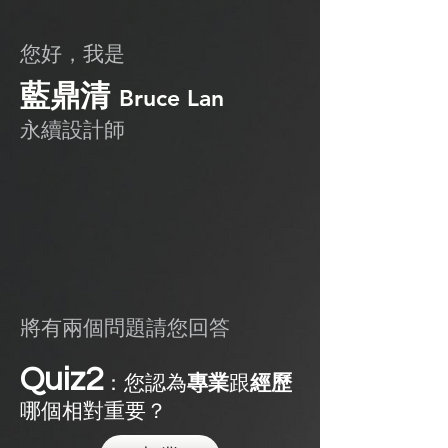
​您好，我是
​藍鼎清
Bruce Lan
​永續設計師
將有兩個問題請您回答
Quiz2
：您認為
專業
跟
經歷
哪個相對重要？