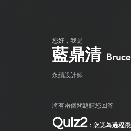
​您好，我是
​藍鼎清
Bruce
​永續設計師
將有兩個問題請您回答
Quiz2
：您認為
過程
跟